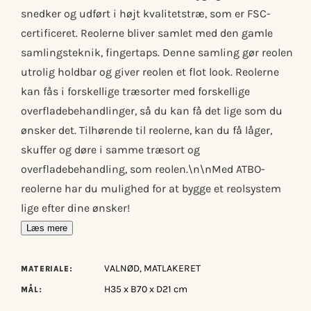
snedker og udført i højt kvalitetstræ, som er FSC-
certificeret. Reolerne bliver samlet med den gamle
samlingsteknik, fingertaps. Denne samling gør reolen
utrolig holdbar og giver reolen et flot look. Reolerne
kan fås i forskellige træsorter med forskellige
overfladebehandlinger, så du kan få det lige som du
ønsker det. Tilhørende til reolerne, kan du få låger,
skuffer og døre i samme træsort og
overfladebehandling, som reolen.\n\nMed ATBO-
reolerne har du mulighed for at bygge et reolsystem
lige efter dine ønsker!
Læs mere
VALNØD, MATLAKERET
MATERIALE:
H35 x B70 x D21 cm
MÅL: