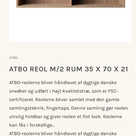
Åbn
mediet
1
ATBO
i
modus
ATBO REOL M/2 RUM 35 X 70 X 21
ATBO-reolerne bliver håndlavet af dygtige danske
snedker og udført i højt kvalitetstræ, som er FSC-
certificeret. Reolerne bliver samlet med den gamle
samlingsteknik, fingertaps. Denne samling gør reolen
utrolig holdbar og giver reolen et flot look. Reolerne
kan fås i forskellige...
ATBO-reolerne bliver håndlavet af dygtige danske