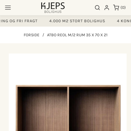
Gå til
0
Søgeresultater
Log ind
(0)
indhold
varer
G OG FRI FRAGT
4.000 M2 STORT BOLIGHUS
4 KONCE
FORSIDE
/
ATBO REOL M/2 RUM 35 X 70 X 21
å til
produktoplysninger