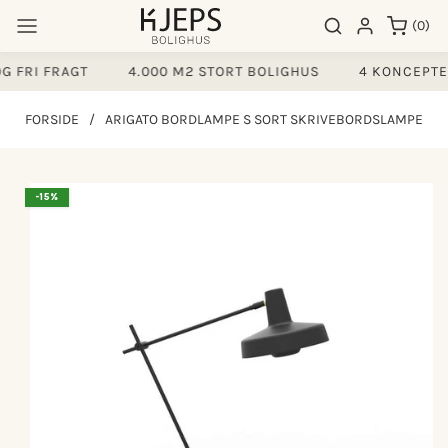
Gå til
0
Søgeresultater
Log ind
(0)
indhold
varer
 FRI FRAGT
4.000 M2 STORT BOLIGHUS
4 KONCEPTER
FORSIDE
/
ARIGATO BORDLAMPE S SORT SKRIVEBORDSLAMPE
å til
-15%
produktoplysninger