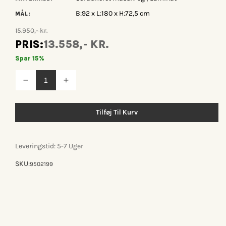
B:92 x L:180 x H:72,5 cm
MÅL:
15.950,- kr.
PRIS:
13.558,- KR.
Spar 15%
Reducer
Øg
antallet
antallet
for
for
Andersen
Andersen
Tilføj Til Kurv
Furniture
Furniture
T1
T1
spisebord
spisebord
m/udtræk
m/udtræk
Leveringstid: 5-7 Uger
L180
L180
SKU:
9502199