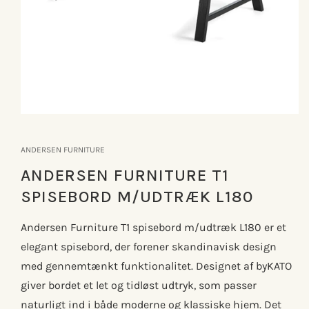
Åbn
mediet
1
ANDERSEN FURNITURE
i
modus
ANDERSEN FURNITURE T1
SPISEBORD M/UDTRÆK L180
Andersen Furniture T1 spisebord m/udtræk L180 er et
elegant spisebord, der forener skandinavisk design
med gennemtænkt funktionalitet. Designet af byKATO
giver bordet et let og tidløst udtryk, som passer
naturligt ind i både moderne og klassiske hjem. Det