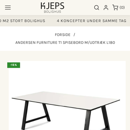
Gå til
0
Søgeresultater
Log ind
(0)
indhold
varer
M2 STORT BOLIGHUS
4 KONCEPTER UNDER SAMME TAG
FORSIDE
/
ANDERSEN FURNITURE T1 SPISEBORD M/UDTRÆK L180
å til
-15%
produktoplysninger