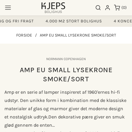
Gå til
0
Søgeresultater
Log ind
(0)
indhold
varer
 OG FRI FRAGT
4.000 M2 STORT BOLIGHUS
4 KONCEP
FORSIDE
/
AMP EU SMALL LYSEKRONE SMOKE/SORT
å til
NORMANN COPENHAGEN
produktoplysninger
AMP EU SMALL LYSEKRONE
SMOKE/SORT
Amp er en serie af lamper inspireret af 1960'ernes hi-fi
udstyr. Den unikke form i kombination med de klassiske
materialer af glas og marmor giver det moderne design
et nostalgisk udtryk.Den dekorative pære giver en smuk
glød gennem de enten...