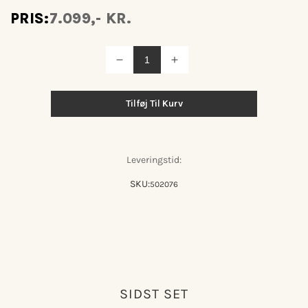
PRIS:
7.099,- KR.
Reducer
Øg
antallet
antallet
for
for
Amp
Amp
Tilføj Til Kurv
EU
EU
Small
Small
Lysekrone
Lysekrone
Smoke/sort
Smoke/sort
Leveringstid:
SKU:
502076
SIDST SET