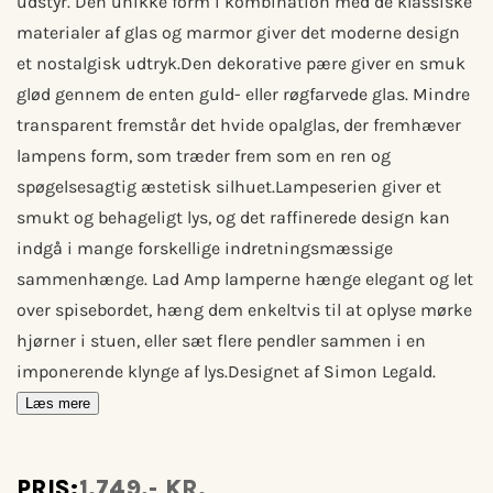
udstyr. Den unikke form i kombination med de klassiske
materialer af glas og marmor giver det moderne design
et nostalgisk udtryk.Den dekorative pære giver en smuk
glød gennem de enten guld- eller røgfarvede glas. Mindre
transparent fremstår det hvide opalglas, der fremhæver
lampens form, som træder frem som en ren og
spøgelsesagtig æstetisk silhuet.Lampeserien giver et
smukt og behageligt lys, og det raffinerede design kan
indgå i mange forskellige indretningsmæssige
sammenhænge. Lad Amp lamperne hænge elegant og let
over spisebordet, hæng dem enkeltvis til at oplyse mørke
hjørner i stuen, eller sæt flere pendler sammen i en
imponerende klynge af lys.Designet af Simon Legald.
Læs mere
PRIS:
1.749,- KR.