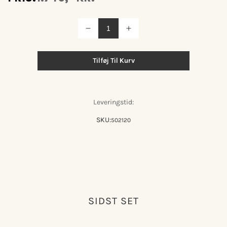
Reducer
Øg
antallet
antallet
for
for
Amp
Amp
Tilføj Til Kurv
EU
EU
Bordlampe
Bordlampe
Smoke/sort
Smoke/sort
Leveringstid:
SKU:
502120
SIDST SET