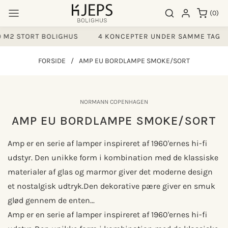
Gå til
0
Søgeresultater
Log ind
(0)
indhold
varer
 M2 STORT BOLIGHUS
4 KONCEPTER UNDER SAMME TAG
FORSIDE
/
AMP EU BORDLAMPE SMOKE/SORT
å til
NORMANN COPENHAGEN
produktoplysninger
AMP EU BORDLAMPE SMOKE/SORT
Amp er en serie af lamper inspireret af 1960'ernes hi-fi
udstyr. Den unikke form i kombination med de klassiske
materialer af glas og marmor giver det moderne design
et nostalgisk udtryk.Den dekorative pære giver en smuk
glød gennem de enten...
Amp er en serie af lamper inspireret af 1960'ernes hi-fi