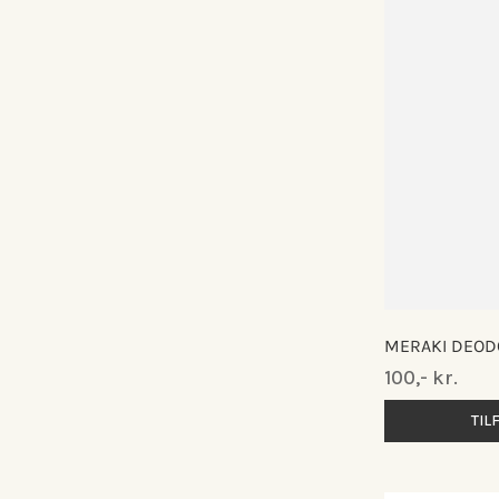
MERAKI DEODO
Normalpris
100,- kr.
TIL