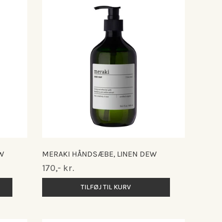
W
MERAKI HÅNDSÆBE, LINEN DEW
Normalpris
170,- kr.
TILFØJ TIL KURV