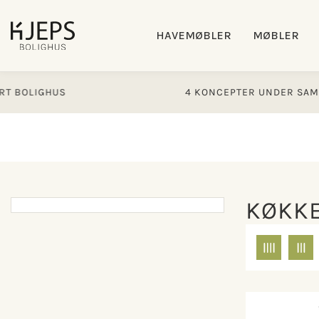
Gå til
indhold
HAVEMØBLER
MØBLER
HUS
4 KONCEPTER UNDER SAMME TAG
KØKK