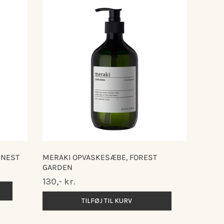
 NEST
MERAKI OPVASKESÆBE, FOREST
GARDEN
Normalpris
130,- kr.
TILFØJ TIL KURV