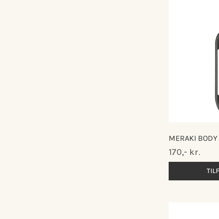
MERAKI BODY 
Normalpris
170,- kr.
TIL