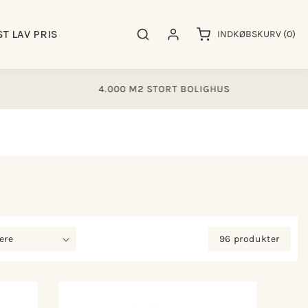
0
ST LAV PRIS
Søgeresultater
Log ind
INDKØBSKURV
(0)
varer
4.000 M2 STORT BOLIGHUS
4
96 produkter