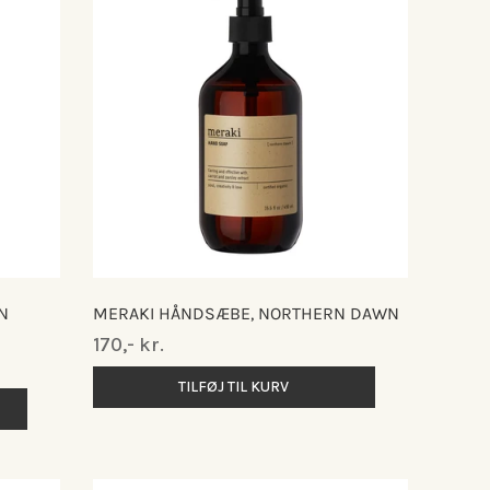
N
MERAKI HÅNDSÆBE, NORTHERN DAWN
Normalpris
170,- kr.
TILFØJ TIL KURV