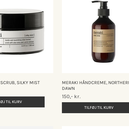
SCRUB, SILKY MIST
MERAKI HÅNDCREME, NORTHER
DAWN
Normalpris
150,- kr.
FØJ TIL KURV
TILFØJ TIL KURV