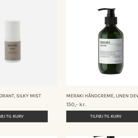
RANT, SILKY MIST
MERAKI HÅNDCREME, LINEN DE
Normalpris
150,- kr.
FØJ TIL KURV
TILFØJ TIL KURV