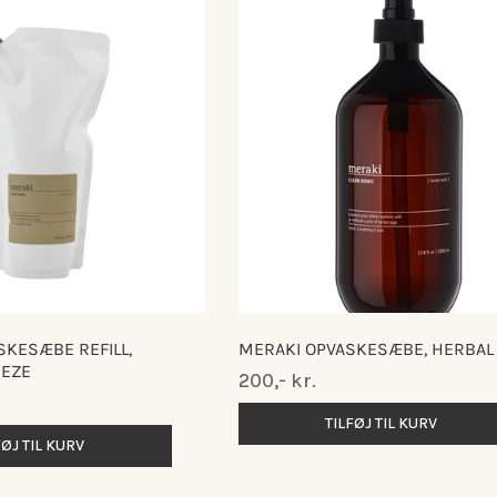
SKESÆBE REFILL,
MERAKI OPVASKESÆBE, HERBAL
EZE
Normalpris
200,- kr.
TILFØJ TIL KURV
FØJ TIL KURV