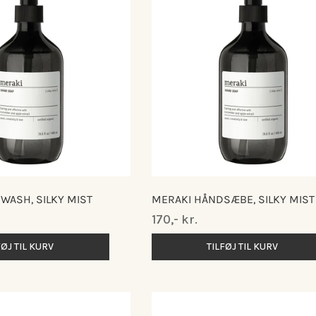
WASH, SILKY MIST
MERAKI HÅNDSÆBE, SILKY MIST
Normalpris
170,- kr.
FØJ TIL KURV
TILFØJ TIL KURV