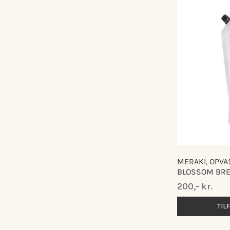
MERAKI, OPVA
BLOSSOM BRE
Normalpris
200,- kr.
TIL