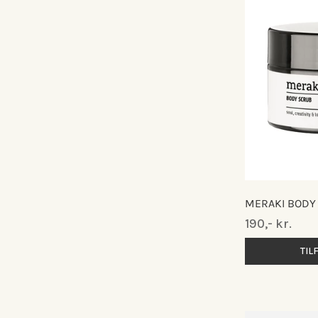
MERAKI BODY 
Normalpris
190,- kr.
TIL