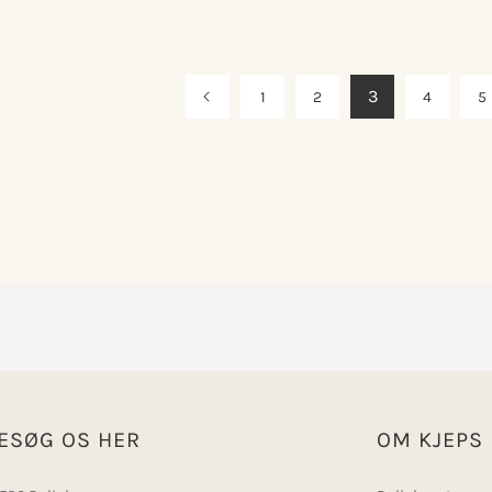
3
1
2
4
5
ESØG OS HER
OM KJEPS