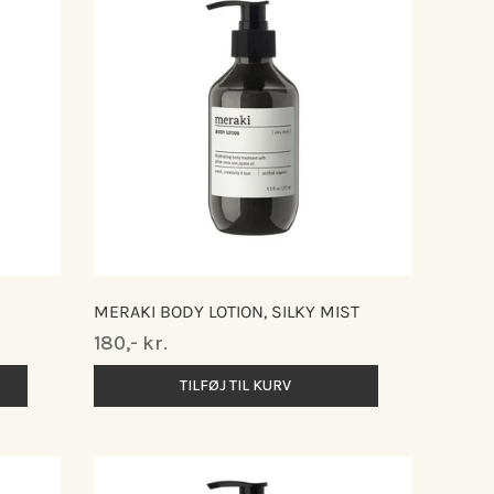
MERAKI BODY LOTION, SILKY MIST
Normalpris
180,- kr.
TILFØJ TIL KURV